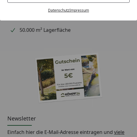
Kostenlose Fachberatung
Datenschutz
Impressum
Deutschlands bester Händler
50.000 m² Lagerfläche
Newsletter
Einfach hier die E-Mail-Adresse eintragen und
viele