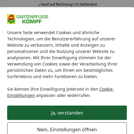
Kauf auf Rechnung (10 Zahlarten)
Alle Produkte
Mein Konto
Wunschl
Ein
Unsere Seite verwendet Cookies und ähnliche
4,93
/ 5
Suchen
Technologien, um die Benutzererfahrung auf unserer
Website zu verbessern, Inhalte und Anzeigen zu
Einkaufswagen
personalisieren und die Nutzung unserer Website zu
analysieren. Mit Ihrer Einwilligung stimmen Sie der
Verwendung von Cookies sowie der Verarbeitung Ihrer
Der Einkaufswagen ist zur Zeit leer.
persönlichen Daten zu, um Ihnen ein bestmögliches
Surferlebnis und mehr Funktionen zu bieten.
Sie können Ihre Einwilligung jederzeit in den
Cookie-
Einstellungen
anpassen oder widerrufen.
Expresszustellung (auf Wunsch)
Ja, verstanden
Kauf auf Rechnung (10 Zahlarten)
Montageservice
Nein, Einstellungen öffnen