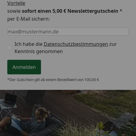
Vorteile
sowie
sofort einen 5,00 € Newslettergutschein
*
per E-Mail sichern:
Keine Eingabe erforderlich
Eingabe erforderlich
E-Mail *
Ich habe die
Datenschutzbestimmungen
zur
Kenntnis genommen
Anmelden
*Der Gutschein gilt ab einem Bestellwert von 100,00 €
Trusted Shops
4,93
/ 5