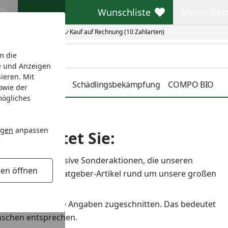
Wunschliste
Meine Bes
Wunschliste
Meine Beste
Kauf auf Rechnung (10 Zahlarten)
m die
e und Anzeigen
ieren. Mit
r
Pflanzenschutz
Schädlingsbekämpfung
COMPO BIO
owie der
mögliches
ngen
anpassen
s erwartet Sie:
ppchen und exklusive Sonderaktionen, die unseren
gen öffnen
Ihnen nützliche Ratgeber-Artikel rund um unsere großen
t optimal auf Ihre Angaben zugeschnitten. Das bedeutet
Wünschen entsprechen.