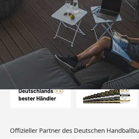
Trusted Shops
„Super schnelle Liefe
bestens!!
4,93
/ 5
30.07.202
1.767 Bewertungen
Auszeichnungen
Offizieller Partner des Deutschen Handballb