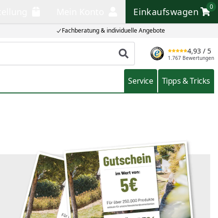
0
tellung
Mein Konto
Einkaufswagen
llung
Mein Konto
Einkaufswagen
Fachberatung & individuelle Angebote
4,93
/ 5
Produkt suchen
1.767 Bewertungen
Service
Tipps & Tricks