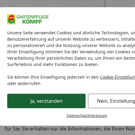
Hotline
07051 / 9 22 22
Kontakt
Mo-Fr. 8-16 Uhr
Kontakt
Eigene Montage-Teams
Unsere Seite verwendet Cookies und ähnliche Technologien, u
Benutzererfahrung auf unserer Website zu verbessern, Inhalt
zu personalisieren und die Nutzung unserer Website zu analys
Blumenerde
Blumenpflege
Rasenpflege
Gartendünge
Ihrer Einwilligung stimmen Sie der Verwendung von Cookies s
Verarbeitung Ihrer persönlichen Daten zu, um Ihnen ein best
Surferlebnis und mehr Funktionen zu bieten.
Newsletter | COMPO Gartenpflege Onlineshop
Startseite
Sie können Ihre Einwilligung jederzeit in den
Cookie-Einstellu
Der KÖMPF24 Newsletter - da
oder widerrufen.
Im KÖMPF24 Newsletter finden Sie natürlich tolle Schnä
Ja, verstanden
Nein, Einstellun
Abonnenten vorbehalten sind. Darüber hinaus bietet er 
Themen Garten, Wohnen und Leben!
Datenschutz
Impressum
Der Newsletter kommt regelmäßig in Ihr Postfach und is
für Sie: Sie erhalten nur die Informationen, die Ihren 