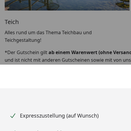
Teich
Alles rund um das Thema Teichbau und
Teichgestaltung!
*Der Gutschein gilt
ab einem Warenwert (ohne Versand
und ist nicht mit anderen Gutscheinen sowie mit von uns
Expresszustellung (auf Wunsch)