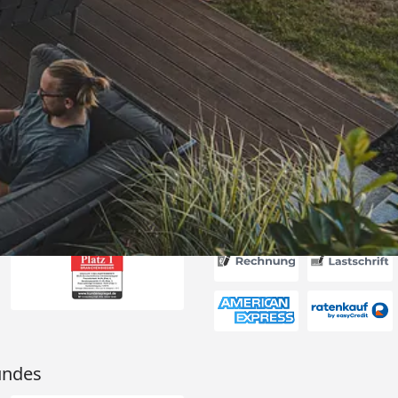
Versand
rung!!! Alles
!“
6
Akzeptierte Zahlungsa
undes