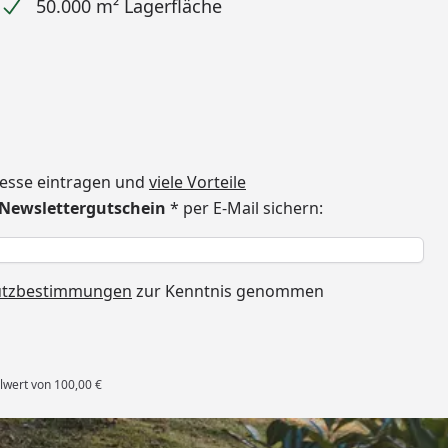
50.000 m² Lagerfläche
dresse eintragen und
viele Vorteile
€ Newslettergutschein
* per E-Mail sichern:
h
utzbestimmungen
zur Kenntnis genommen
lwert von 100,00 €