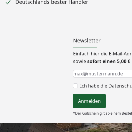
Deutschlands bester Händler
Newsletter
Einfach hier die E-Mail-A
sowie
sofort einen 5,00 
Keine Eingabe erforderlic
Eingabe erforderlich
E-Mail *
Ich habe die
Datensch
Anmelden
*Der Gutschein gilt ab einem Bestel