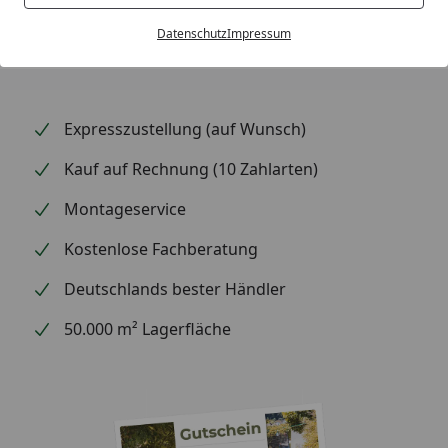
Produktseite, um es in einer Ihrer Wunschlisten zu
Datenschutz
Impressum
speichern und später wiederzufinden.
Expresszustellung (auf Wunsch)
Kauf auf Rechnung (10 Zahlarten)
Montageservice
Kostenlose Fachberatung
Deutschlands bester Händler
50.000 m² Lagerfläche