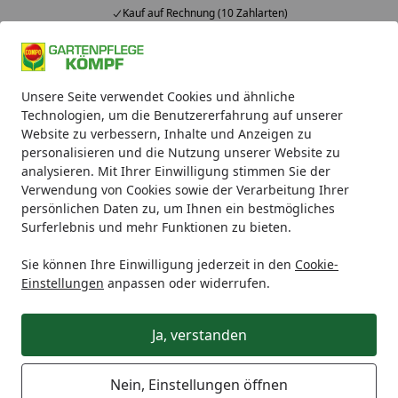
Kauf auf Rechnung (10 Zahlarten)
Alle Produkte
Mein Konto
Wunschl
Ein
Unsere Seite verwendet Cookies und ähnliche
4,93
/ 5
Suchen
Technologien, um die Benutzererfahrung auf unserer
Website zu verbessern, Inhalte und Anzeigen zu
Übersicht Wunschlisten
personalisieren und die Nutzung unserer Website zu
Startseite
analysieren. Mit Ihrer Einwilligung stimmen Sie der
Neue Wunschliste erstellen
Verwendung von Cookies sowie der Verarbeitung Ihrer
persönlichen Daten zu, um Ihnen ein bestmögliches
Surferlebnis und mehr Funktionen zu bieten.
Ihre Wunschlisten
Sie können Ihre Einwilligung jederzeit in den
Cookie-
Einstellungen
anpassen oder widerrufen.
Lieblingsartikel speichern
Ja, verstanden
Alle Ihre Lieblingsartikel finden Sie hier gesammelt.
Nein, Einstellungen öffnen
Klicken Sie einfach auf das Herz-Symbol auf einer