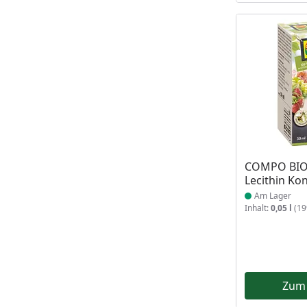
Produkt am
COMPO BIO 
Lecithin Ko
Am Lager
Inhalt:
0,05 l
(199
Zum