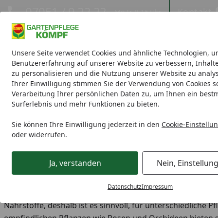
Hotline
07051 / 9 22 22
Kontakt
Mo-Fr. 8-16 Uhr
Kontakt
Eigene Montage-Teams
Unsere Seite verwendet Cookies und ähnliche Technologien, u
Benutzererfahrung auf unserer Website zu verbessern, Inhalt
zu personalisieren und die Nutzung unserer Website zu analys
Blumenerde
Blumenpflege
Rasenpflege
Gartendünge
Ihrer Einwilligung stimmen Sie der Verwendung von Cookies s
Verarbeitung Ihrer persönlichen Daten zu, um Ihnen ein best
Surferlebnis und mehr Funktionen zu bieten.
Blumenpflege
Startseite
Blumenpflege
Sie können Ihre Einwilligung jederzeit in den
Cookie-Einstellu
oder widerrufen.
Prachtvolle Blumen für Haus, Balkon
Ja, verstanden
Nein, Einstellun
Alle Pflanzen benötigen zum Gedeihen neben Wasser un
fehlen, verfärben sich die Blätter, die Pflanze wirkt sch
Datenschutz
Impressum
die beste Wahl. Bei COMPO Gartenpflege finden Sie Düng
Nährstoffe, deshalb ist es sinnvoll, für unterschiedliche