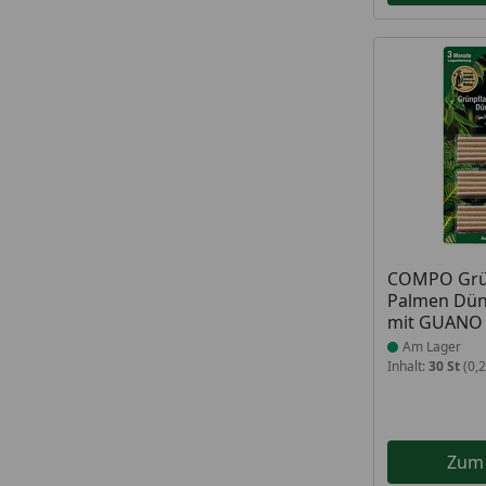
Produkt am
COMPO Grün
Palmen Dün
mit GUANO
Am Lager
Inhalt:
30 St
(0,2
Zum