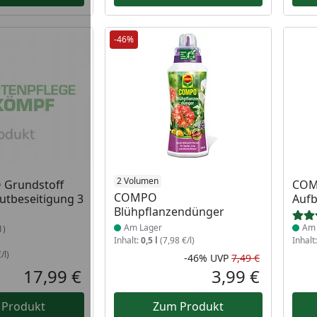
-46%
 Lager
Produkt am Lager
2 Volumen
Prod
Grundstoff
COMP
COMPO
utbeseitigung 3
Auf
Blühpflanzendünger
Am Lager
Am 
1)
Inhalt:
0,5 l
(7,98 €/l)
Inhalt
/l)
-46%
UVP
7,49 €
Rabatt in 
Ursprüngli
17,99 €
3,99 €
Aktueller Preis
Aktueller P
 Produkt
Zum Produkt