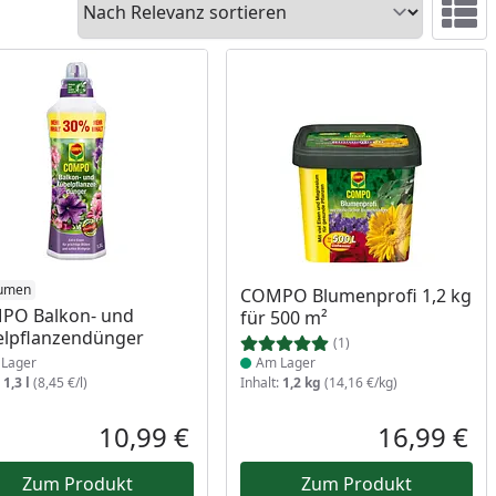
Ansicht 
ukt am Lager
lumen
Produkt am Lager
COMPO Blumenprofi 1,2 kg
PO Balkon- und
für 500 m²
lpflanzendünger
(1)
Lager
Am Lager
:
1,3 l
(8,45 €/l)
Inhalt:
1,2 kg
(14,16 €/kg)
10,99 €
16,99 €
reis
Aktueller Preis
Akt
Zum Produkt
Zum Produkt