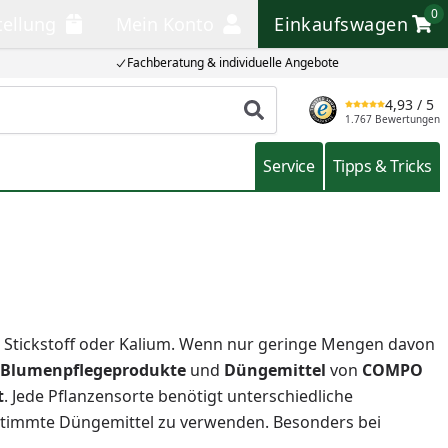
0
tellung
Mein Konto
Einkaufswagen
llung
Mein Konto
Einkaufswagen
Fachberatung & individuelle Angebote
4,93
/ 5
Produkt suchen
1.767 Bewertungen
Service
Tipps & Tricks
Stickstoff oder Kalium. Wenn nur geringe Mengen davon
Blumenpflegeprodukte
und
Düngemittel
von
COMPO
t
. Jede Pflanzensorte benötigt unterschiedliche
bgestimmte Düngemittel zu verwenden. Besonders bei