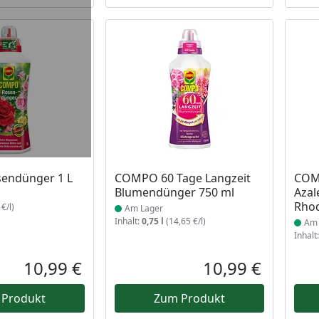
 Lager
Produkt am Lager
Prod
endünger 1 L
COMPO 60 Tage Langzeit
COM
Blumendünger 750 ml
Azal
Rho
€/l)
Am Lager
Inhalt:
0,75 l
(14,65 €/l)
Am 
Inhalt
10,99 €
10,99 €
Aktueller Preis
Aktueller P
 Produkt
Zum Produkt