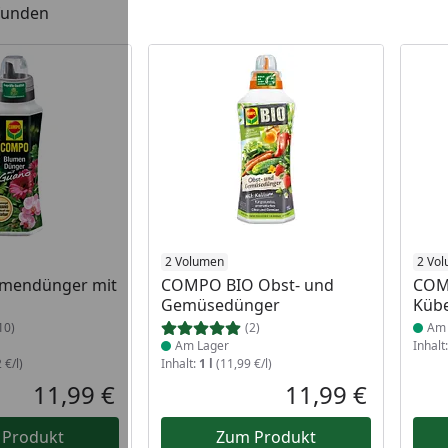
efunden
 Lager
Produkt am Lager
2 Volumen
Prod
2 Vo
mendünger mit
COMPO BIO Obst- und
COM
Gemüsedünger
Kübe
10)
(2)
Am 
Am Lager
Inhalt
 €/l)
Inhalt:
1 l
(11,99 €/l)
11,99 €
11,99 €
Aktueller Preis
Aktueller P
 Produkt
Zum Produkt