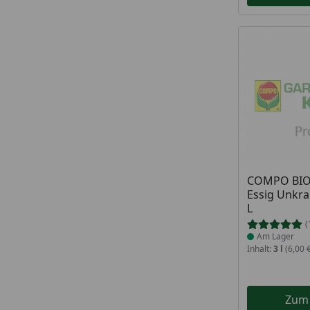
Produkt am
COMPO BIO 
Essig Unkra
L
(
Am Lager
Inhalt:
3 l
(6,00 €
Zum