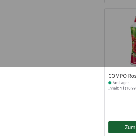
Produkt am
COMPO Ros
Am Lager
Inhalt:
1 l
(10,99 
Zum