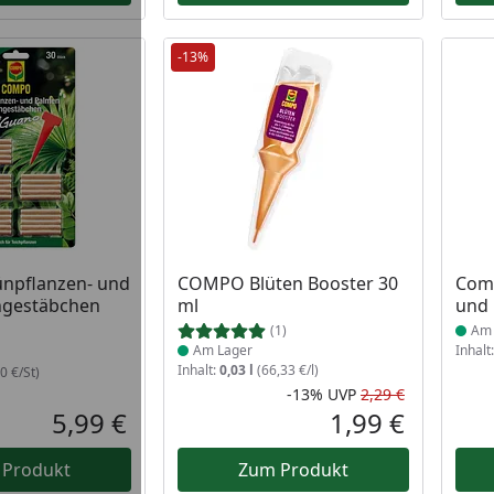
-13%
 Lager
Produkt am Lager
Prod
pflanzen- und
COMPO Blüten Booster 30
Comp
gestäbchen
ml
und 
(1)
Am 
Am Lager
Inhalt
Inhalt:
0,03 l
(66,33 €/l)
0 €/St)
-13%
UVP
2,29 €
Rabatt in 
Ursprüngli
5,99 €
1,99 €
Aktueller Preis
Aktueller P
 Produkt
Zum Produkt