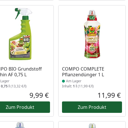
ukt am Lager
Produkt am Lager
PO BIO Grundstoff
COMPO COMPLETE
thin AF 0,75 L
Pflanzendünger 1 L
Lager
Am Lager
:
0,75 l
(13,32 €/l)
Inhalt:
1 l
(11,99 €/l)
9,99 €
11,99 €
reis
Aktueller Preis
Akt
Zum Produkt
Zum Produkt