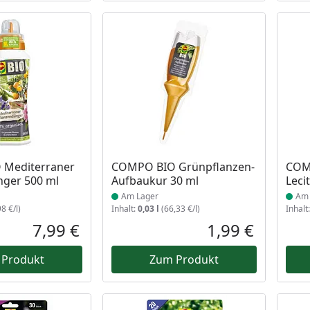
 Lager
Produkt am Lager
Prod
Mediterraner
COMPO BIO Grünpflanzen-
COM
nger 500 ml
Aufbaukur 30 ml
Leci
Am Lager
Am 
8 €/l)
Inhalt:
0,03 l
(66,33 €/l)
Inhalt
7,99 €
1,99 €
Aktueller Preis
Aktueller P
 Produkt
Zum Produkt