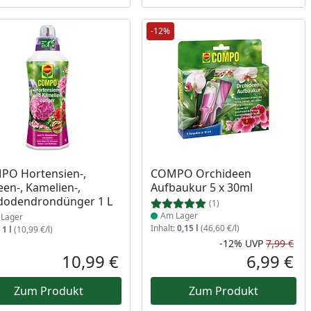
-12%
ukt am Lager
Produkt am Lager
PO Hortensien-,
COMPO Orchideen
een-, Kamelien-,
Aufbaukur 5 x 30ml
dodendrondünger 1 L
(1)
Am Lager
Lager
Inhalt:
0,15 l
(46,60 €/l)
:
1 l
(10,99 €/l)
-12%
UVP
7,99 €
Rab
Urs
10,99 €
6,99 €
reis
Aktueller Preis
Akt
Zum Produkt
Zum Produkt