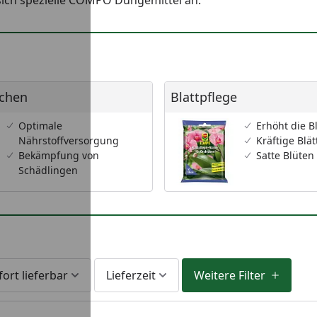
sich spezielle COMPO Düngemittel an.
en
Blattpflege
chen
Blattpflege
Optimale
Erhöht die B
Nährstoffversorgung
Kräftige Blät
Bekämpfung von
Satte Blüten
Schädlingen
fort lieferbar
Lieferzeit
Weitere Filter