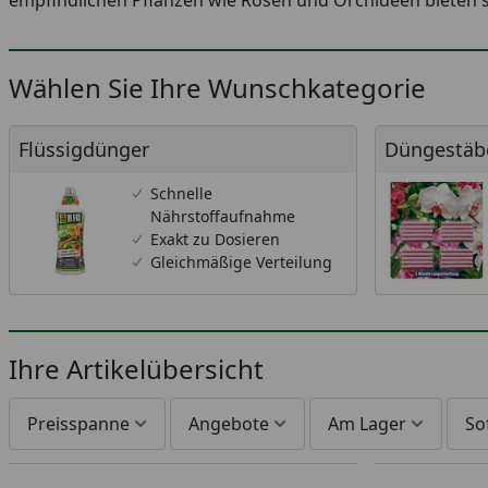
empfindlichen Pflanzen wie Rosen und Orchideen bieten 
Wählen Sie Ihre Wunschkategorie
Flüssigdünger
Düngestäbch
Flüssigdünger
Düngestäb
Schnelle
Nährstoffaufnahme
Exakt zu Dosieren
Gleichmäßige Verteilung
Ihre Artikelübersicht
Preisspanne
Angebote
Am Lager
So