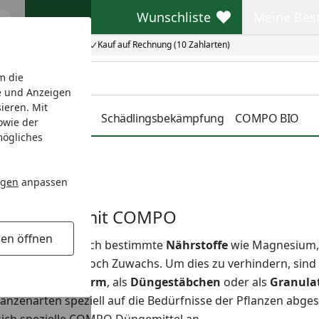
Wunschliste
Meine Bes
Wunschliste
Meine Beste
Kauf auf Rechnung (10 Zahlarten)
m die
e und Anzeigen
ieren. Mit
r
Pflanzenschutz
Schädlingsbekämpfung
COMPO BIO
owie der
mögliches
ngen
anpassen
 und Garten mit COMPO
gen öffnen
d Kohlendioxid auch bestimmte
Nährstoffe
wie Magnesium, 
lapp und hat kaum noch Zuwachs. Um dies zu verhindern, sind
er in
flüssiger Form
, als
Düngestäbchen
oder als
Granula
 Pflanzenarten speziell auf die Bedürfnisse der Pflanzen a