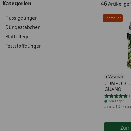
46
Kategorien
Artikel g
Flüssigdünger
Bestseller
Düngestäbchen
Blattpflege
Feststoffdünger
Produkt am
3 Volumen
COMPO Blu
GUANO
(
Am Lager
Inhalt:
1,3 l
(9,22
Zum