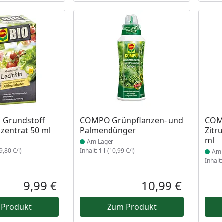
 Lager
Produkt am Lager
Prod
Grundstoff
COMPO Grünpflanzen- und
COM
nzentrat 50 ml
Palmendünger
Zitr
ml
Am Lager
,80 €/l)
Inhalt:
1 l
(10,99 €/l)
Am 
Inhalt
9,99 €
10,99 €
Aktueller Preis
Aktueller P
 Produkt
Zum Produkt