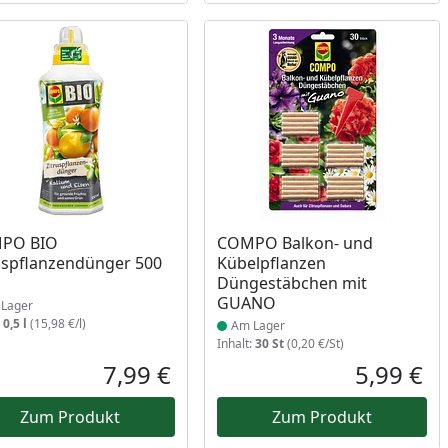
ukt am Lager
Produkt am Lager
PO BIO
COMPO Balkon- und
uspflanzendünger 500
Kübelpflanzen
Düngestäbchen mit
GUANO
Lager
:
0,5 l
(15,98 €/l)
Am Lager
Inhalt:
30 St
(0,20 €/St)
7,99 €
5,99 €
reis
Aktueller Preis
Akt
Zum Produkt
Zum Produkt