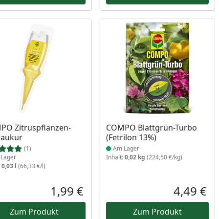
ukt am Lager
Produkt am Lager
O Zitruspflanzen-
COMPO Blattgrün-Turbo
baukur
(Fetrilon 13%)
(1)
Am Lager
Lager
Inhalt:
0,02 kg
(224,50 €/kg)
:
0,03 l
(66,33 €/l)
Prozent
cher Preis
1,99 €
4,49 €
reis
Aktueller Preis
Akt
Zum Produkt
Zum Produkt