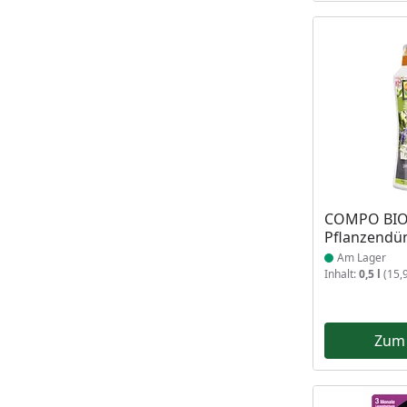
Produkt am
COMPO BIO 
Pflanzendü
Am Lager
Inhalt:
0,5 l
(15,9
Zum