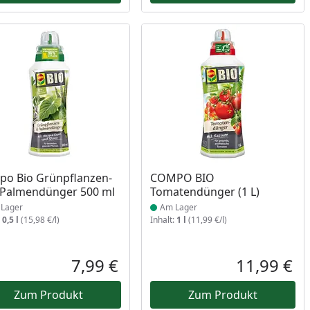
ukt am Lager
Produkt am Lager
o Bio Grünpflanzen-
COMPO BIO
Palmendünger 500 ml
Tomatendünger (1 L)
Lager
Am Lager
:
0,5 l
(15,98 €/l)
Inhalt:
1 l
(11,99 €/l)
Prozent
cher Preis
7,99 €
11,99 €
reis
Aktueller Preis
Akt
Zum Produkt
Zum Produkt