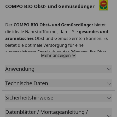
COMPO BIO Obst- und Gemüsedünger
Der
COMPO BIO Obst- und Gemüsedünger
bietet
die ideale Nährstoffformel, damit Sie
gesundes und
aromatisches
Obst und Gemüse ernten können. Es
bietet die optimale Versorgung für eine
ausgezeichnete Entwicklung der Pflanzen. Ihr Obst
Mehr anzeigen
und Gemüse
wächst kräftig
und gesund und
entwickelt ein
intensives Aroma
.
Anwendung
Technische Daten
Für gesundes, wohlschmeckendes Obst und
Gemüse
Sicherheitshinweise
Ausgewogene Nährstoffformel
Für kräftigen und gesunden Wuchs
Datenblätter / Montageanleitung /
Für die Entwicklung eines intensiven Aromas