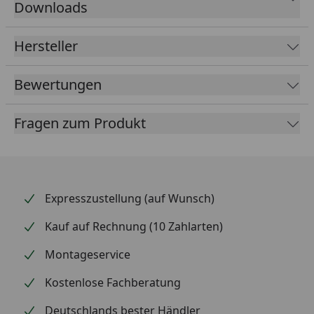
Downloads
100% natürlich
Aus pflanzlichen Stoffen der Lebensmittelindustrie
Hersteller
sowie natürlich-mineralischen Rohstoffen
Bewertungen
Fragen zum Produkt
Expresszustellung (auf Wunsch)
Nicht für die
Nicht für die
Für di
Anwendung mit
Anwendung mit
Anwen
Kauf auf Rechnung (10 Zahlarten)
Gewächshauspflanzen
Zimmerpflanzen
Balko
Montageservice
geeignet
geeignet
Terra
geeig
Kostenlose Fachberatung
Deutschlands bester Händler