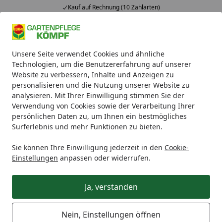
Kauf auf Rechnung (10 Zahlarten)
Alle Produkte
Mein Konto
Wunschl
Ein
Unsere Seite verwendet Cookies und ähnliche
4,93
/ 5
Suchen
Technologien, um die Benutzererfahrung auf unserer
Website zu verbessern, Inhalte und Anzeigen zu
Blumenpflege
Flüssigdünger
COMPO BIO Obst- und G
personalisieren und die Nutzung unserer Website zu
Startseite
analysieren. Mit Ihrer Einwilligung stimmen Sie der
COMPO BIO Obst- und
Verwendung von Cookies sowie der Verarbeitung Ihrer
Gemüsedünger
persönlichen Daten zu, um Ihnen ein bestmögliches
Surferlebnis und mehr Funktionen zu bieten.
5
(2 Bewertungen)
Sie können Ihre Einwilligung jederzeit in den
Cookie-
Einstellungen
anpassen oder widerrufen.
Ja, verstanden
Nein, Einstellungen öffnen