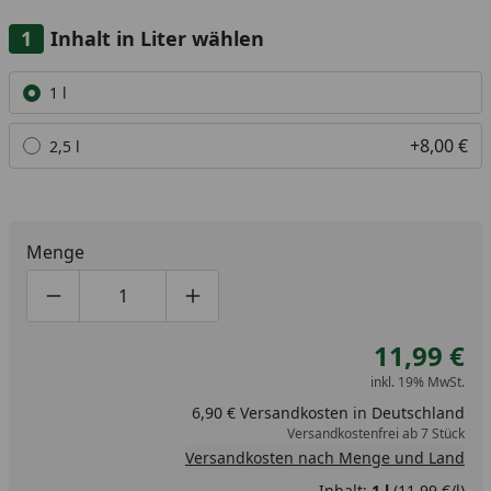
Inhalt in Liter wählen
Alle anzeigen (2)
1 l
+8,00 €
2,5 l
Menge
Produktmenge um eins verringern
Produktmenge manuell eingeben
Produktmenge um eins erhöhen
11,99 €
inkl. 19% MwSt.
6,90 € Versandkosten in Deutschland
Versandkostenfrei ab 7 Stück
Versandkosten nach Menge und Land
Inhalt:
1 l
(11,99 €/l)