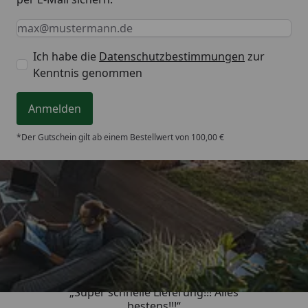
Keine Eingabe erforderlich
Eingabe erforderlich
E-Mail *
Ich habe die
Datenschutzbestimmungen
zur
Kenntnis genommen
Anmelden
*Der Gutschein gilt ab einem Bestellwert von 100,00 €
Trusted Shops
4,93
/ 5
„Super schnelle Lieferung!!! Alles
bestens!!!“