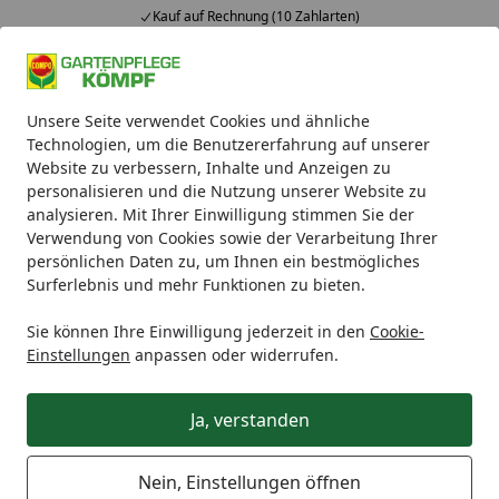
Kauf auf Rechnung (10 Zahlarten)
Alle Produkte
Mein Konto
Wunschl
Ein
Unsere Seite verwendet Cookies und ähnliche
4,93
/ 5
Suchen
Technologien, um die Benutzererfahrung auf unserer
Website zu verbessern, Inhalte und Anzeigen zu
Rasenpflege
Rasendünger
Compo Bio Rasendünger 10,0
personalisieren und die Nutzung unserer Website zu
Startseite
analysieren. Mit Ihrer Einwilligung stimmen Sie der
Compo Bio Rasendünger 10,05 kg
Verwendung von Cookies sowie der Verarbeitung Ihrer
für 250 m²
persönlichen Daten zu, um Ihnen ein bestmögliches
Surferlebnis und mehr Funktionen zu bieten.
Sie können Ihre Einwilligung jederzeit in den
Cookie-
Einstellungen
anpassen oder widerrufen.
Ja, verstanden
Nein, Einstellungen öffnen