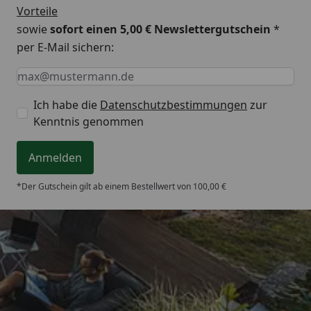
Vorteile
werden alle Rasengräser ausreichend mit
sowie
sofort einen 5,00 € Newslettergutschein
*
Nährstoffen versorgt.
per E-Mail sichern:
Keine Eingabe erforderlich
Eingabe erforderlich
E-Mail *
Ich habe die
Datenschutzbestimmungen
zur
Kenntnis genommen
Anmelden
*Der Gutschein gilt ab einem Bestellwert von 100,00 €
Trusted Shops
4,93
/ 5