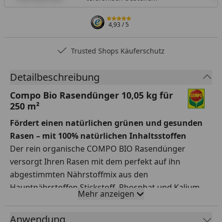
4,93
/ 5
Trusted Shops Käuferschutz
Detailbeschreibung
Compo Bio Rasendünger 10,05 kg für
250 m²
Fördert einen natürlichen grünen und gesunden
Rasen – mit 100% natürlichen Inhaltsstoffen
Der rein organische COMPO BIO Rasendünger
versorgt Ihren Rasen mit dem perfekt auf ihn
abgestimmten Nährstoffmix aus den
Hauptnährstoffen Stickstoff, Phosphat und Kalium.
Mehr anzeigen
Ein sattgrüner und widerstandsfähiger Rasen ist
Ihnen somit garantiert! Der COMPO BIO
Anwendung