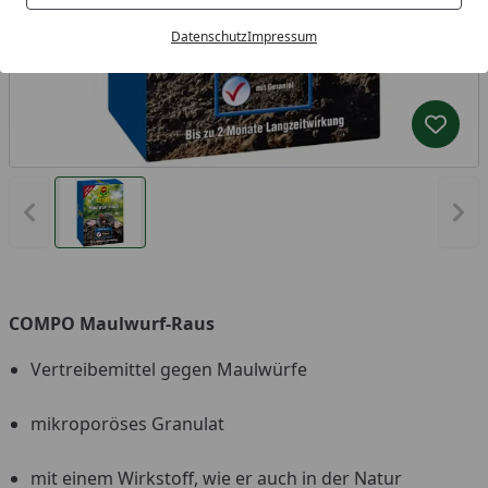
Datenschutz
Impressum
Produk
Vorheriges Bild anzeigen
Näc
COMPO Maulwurf-Raus
Vertreibemittel gegen Maulwürfe
mikroporöses Granulat
mit einem Wirkstoff, wie er auch in der Natur