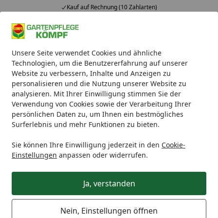
Kauf auf Rechnung (10 Zahlarten)
Alle Produkte
Mein Konto
Wunschl
Ein
Unsere Seite verwendet Cookies und ähnliche
4,93
/ 5
Suchen
Technologien, um die Benutzererfahrung auf unserer
Website zu verbessern, Inhalte und Anzeigen zu
COMPO Maulwurf-Raus 200 g
personalisieren und die Nutzung unserer Website zu
Startseite
analysieren. Mit Ihrer Einwilligung stimmen Sie der
COMPO Maulwurf-Raus 200 g
Verwendung von Cookies sowie der Verarbeitung Ihrer
persönlichen Daten zu, um Ihnen ein bestmögliches
Surferlebnis und mehr Funktionen zu bieten.
Sie können Ihre Einwilligung jederzeit in den
Cookie-
Einstellungen
anpassen oder widerrufen.
Ja, verstanden
Nein, Einstellungen öffnen