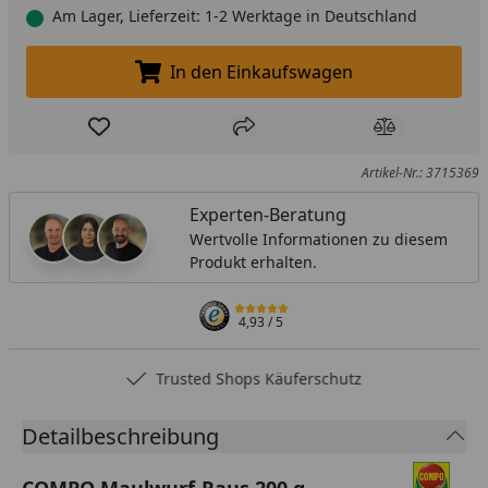
Am Lager, Lieferzeit: 1-2 Werktage in Deutschland
In den Einkaufswagen
In den Einkaufswagen legen
Produkt zur Wunschliste hinzufügen
Teilen
Produkt Ver
Artikel-Nr.: 3715369
Experten-Beratung
Wertvolle Informationen zu diesem
Produkt erhalten.
4,93
/ 5
Trusted Shops Käuferschutz
Detailbeschreibung