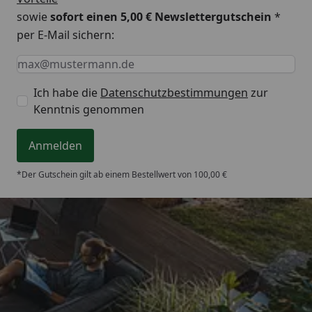
sowie
sofort einen 5,00 € Newslettergutschein
*
per E-Mail sichern:
Keine Eingabe erforderlich
Eingabe erforderlich
E-Mail *
Ich habe die
Datenschutzbestimmungen
zur
Kenntnis genommen
Anmelden
*Der Gutschein gilt ab einem Bestellwert von 100,00 €
Trusted Shops
4,93
/ 5