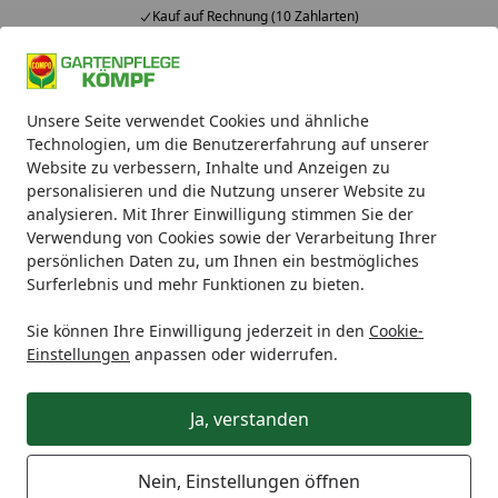
Kauf auf Rechnung (10 Zahlarten)
Alle Produkte
Mein Konto
Wunschl
Ein
Unsere Seite verwendet Cookies und ähnliche
4,93
/ 5
Suchen
Technologien, um die Benutzererfahrung auf unserer
Website zu verbessern, Inhalte und Anzeigen zu
COMPO Vital-Turbo 20 g
personalisieren und die Nutzung unserer Website zu
Startseite
analysieren. Mit Ihrer Einwilligung stimmen Sie der
COMPO Vital-Turbo 20 g
Verwendung von Cookies sowie der Verarbeitung Ihrer
persönlichen Daten zu, um Ihnen ein bestmögliches
Surferlebnis und mehr Funktionen zu bieten.
Sie können Ihre Einwilligung jederzeit in den
Cookie-
Einstellungen
anpassen oder widerrufen.
Ja, verstanden
Nein, Einstellungen öffnen