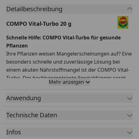
Detailbeschreibung
COMPO Vital-Turbo 20 g
Schnelle Hilfe: COMPO Vital-Turbo für gesunde
Pflanzen
Ihre Pflanzen weisen Mangelerscheinungen auf? Eine
besonders schnelle und zuverlässige Lösung bei
einem akuten Nährstoffmangel ist der COMPO Vital-
Turbo. Der hochkonzentrierte Spezialdünger sorgt
Mehr anzeigen
für gesunde und vitale Pflanzen – und das mit
einfacher Anwendung dank praktischer
Anwendung
Portionsgröße. Gleichzeitig ist der Dünger auch
vorbeugend gut geeignet, indem Ihre Pflanzen
Technische Daten
schnell mit allen notwendigen Nährstoffen versorgt
werden.
Infos