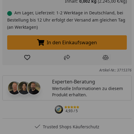
Inhalt:
0,002 kg
(2.245,00 €/kg)
Am Lager, Lieferzeit: 1-2 Werktage in Deutschland, bei
Bestellung bis 12 Uhr erfolgt der Versand am gleichen Tag
(an Werktagen)
In den Einkaufswagen
In den Einkaufswagen legen
Produkt zur Wunschliste hinzufügen
Teilen
Produkt Ver
Artikel-Nr.: 3715376
Experten-Beratung
Wertvolle Informationen zu diesem
Produkt erhalten.
4,93
/ 5
Trusted Shops Käuferschutz