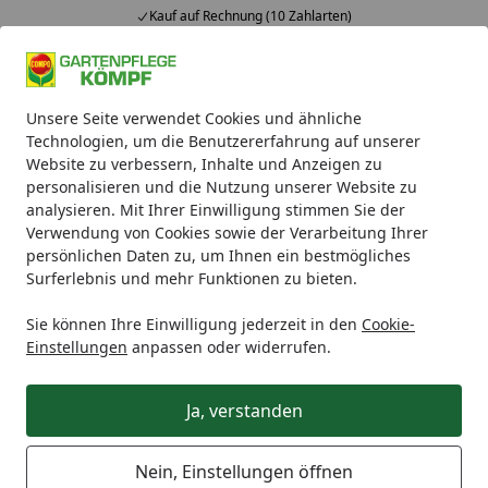
Kauf auf Rechnung (10 Zahlarten)
Alle Produkte
Mein Konto
Wunschl
Ein
Unsere Seite verwendet Cookies und ähnliche
4,93
/ 5
Suchen
Technologien, um die Benutzererfahrung auf unserer
Website zu verbessern, Inhalte und Anzeigen zu
Gibt es Expresszustellung?
personalisieren und die Nutzung unserer Website zu
Startseite
analysieren. Mit Ihrer Einwilligung stimmen Sie der
Kann ich eine besonders schnelle
Verwendung von Cookies sowie der Verarbeitung Ihrer
persönlichen Daten zu, um Ihnen ein bestmögliches
Lieferung erhalten? Bieten Sie
Surferlebnis und mehr Funktionen zu bieten.
Expresszustellung an?
Sie können Ihre Einwilligung jederzeit in den
Cookie-
Ja, wir bieten Ihnen für viele Waren auch eine
schnelle
Einstellungen
anpassen oder widerrufen.
Lieferung per Expresszustellung
an.
Ja, verstanden
Diese ist
möglich für Produkte, die wir auf Lager
haben
und als
Paket
mit einer Lieferzeit von 1-2 Tagen
oder als größere
Speditionsware
mit einer Lieferzeit
Nein, Einstellungen öffnen