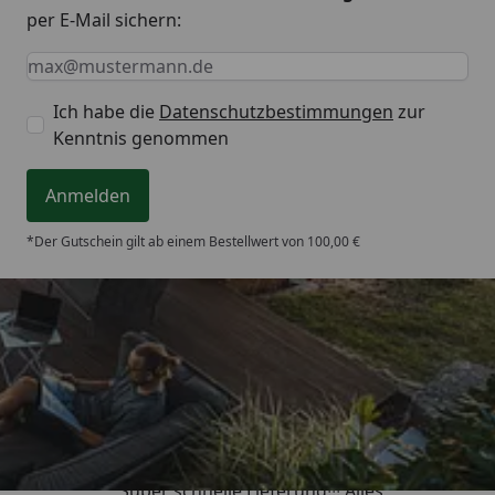
per E-Mail sichern:
Keine Eingabe erforderlich
Eingabe erforderlich
E-Mail *
Ich habe die
Datenschutzbestimmungen
zur
Kenntnis genommen
Anmelden
*Der Gutschein gilt ab einem Bestellwert von 100,00 €
Trusted Shops
4,93
/ 5
„Super schnelle Lieferung!!! Alles