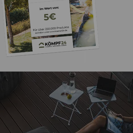
Trusted Shops
„Super schnelle Liefe
bestens!!
4,93
/ 5
30.07.202
1.767 Bewertungen