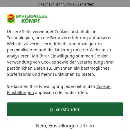
Kauf auf Rechnung (10 Zahlarten)
Alle Produkte
Mein Konto
Wunschl
Ein
Unsere Seite verwendet Cookies und ähnliche
4,93
/ 5
Suchen
Technologien, um die Benutzererfahrung auf unserer
Website zu verbessern, Inhalte und Anzeigen zu
Was sind KÖMPF+ Produkte?
personalisieren und die Nutzung unserer Website zu
Startseite
analysieren. Mit Ihrer Einwilligung stimmen Sie der
Was sind KÖMPF+ Produkte?
Verwendung von Cookies sowie der Verarbeitung Ihrer
persönlichen Daten zu, um Ihnen ein bestmögliches
Bei KÖMPF+ Produkten sparen sie wortwörtlich doppelt:
Surferlebnis und mehr Funktionen zu bieten.
Statt zwei KÖMPF Münzen je ausgegebenen Euro,
erhalten Sie vier KÖMPF Münzen.
Sie können Ihre Einwilligung jederzeit in den
Cookie-
Einstellungen
anpassen oder widerrufen.
Außerdem profitieren Sie bei KÖMPF+ Produkte von
besonders kurzen Lieferzeiten.
Ja, verstanden
Sie erkennen KÖMPF+ Produkte an einem kleinem
Wimpel in der Produktkachel. Sie können auch explizit
Nein, Einstellungen öffnen
nach KÖMPF+ Produkten filtern. Es kann vorkommen,