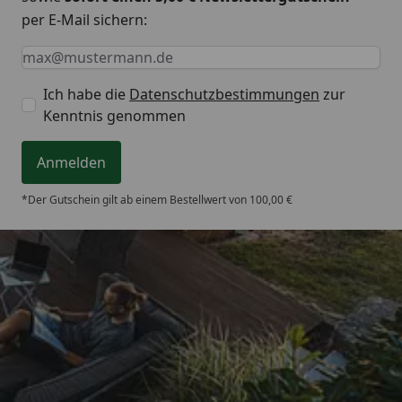
per E-Mail sichern:
Keine Eingabe erforderlich
Eingabe erforderlich
E-Mail *
Ich habe die
Datenschutzbestimmungen
zur
Kenntnis genommen
Anmelden
*Der Gutschein gilt ab einem Bestellwert von 100,00 €
Trusted Shops
4,93
/ 5
„Super schnelle Lieferung!!! Alles