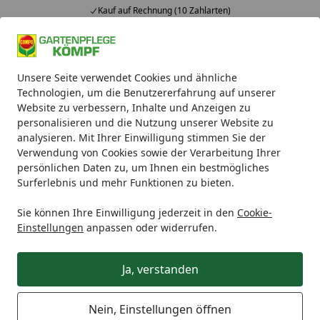
Kauf auf Rechnung (10 Zahlarten)
Alle Produkte
Mein Konto
Wunschl
Ein
Unsere Seite verwendet Cookies und ähnliche
4,93
/ 5
Suchen
Technologien, um die Benutzererfahrung auf unserer
Website zu verbessern, Inhalte und Anzeigen zu
Montageabteilung
personalisieren und die Nutzung unserer Website zu
Startseite
analysieren. Mit Ihrer Einwilligung stimmen Sie der
Kontakt zu unserer
Verwendung von Cookies sowie der Verarbeitung Ihrer
persönlichen Daten zu, um Ihnen ein bestmögliches
Montageabteilung
Surferlebnis und mehr Funktionen zu bieten.
Haben Sie Fragen zu ihrer bevorstehenden Montage
Sie können Ihre Einwilligung jederzeit in den
Cookie-
oder zu unserem Montageservice allgemein?
Einstellungen
anpassen oder widerrufen.
Die häufig vorkommenden Fragen beantworten wir in
unserem
FAQ
- wenn es um Ihren individuellen
Ja, verstanden
Montagetermin und spezifische organisatorische
Absprachen geht, stehen Ihnen die MitarbeiterInnen
Nein, Einstellungen öffnen
unseres Montagebüros telefonisch zur Verfügung.