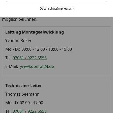
Sollten Sie uns einmal nicht erreichen, können Sie
hier
Datenschutz
Impressum
um einen Rückruf bitten
, wir melden uns so schnell wie
möglich bei Ihnen.
Leitung Montageabwicklung
Yvonne Böker
Mo - Do 09:00 - 12:00 / 13:00 - 15:00
Tel:
07051 / 9222 5555
E-Mail:
yw@koempf24.de
Technischer Leiter
Thomas Seemann
Mo - Fr 08:00 - 17:00
Tel:
07051 / 9222 5558