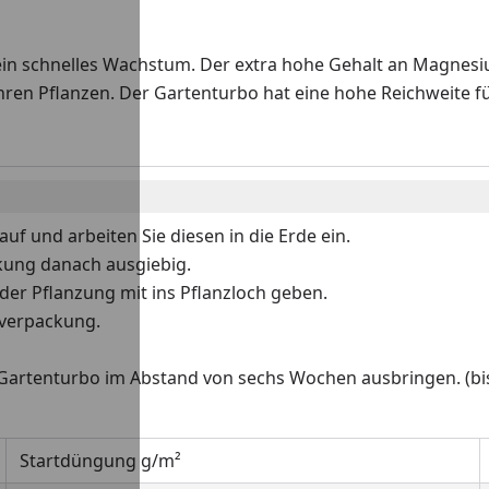
in schnelles Wachstum. Der extra hohe Gehalt an Magnesiu
Ihren Pflanzen. Der Gartenturbo hat eine hohe Reichweite 
f und arbeiten Sie diesen in die Erde ein.
kung danach ausgiebig.
der Pflanzung mit ins Pflanzloch geben.
tverpackung.
rtenturbo im Abstand von sechs Wochen ausbringen. (bis
Startdüngung g/m²