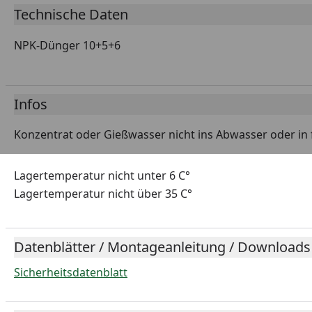
Technische Daten
NPK-Dünger 10+5+6
Infos
Konzentrat oder Gießwasser nicht ins Abwasser oder in 
Lagertemperatur nicht unter 6 C°
Lagertemperatur nicht über 35 C°
Datenblätter / Montageanleitung / Downloads
Sicherheitsdatenblatt