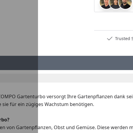
Deutschlands bester Händler
Trusted S
COMPO Gartenturbo versorgt Ihre Gartenpflanzen dank seine
 sie für ein zügiges Wachstum benötigen.
rbo?
rten von Gartenpflanzen, Obst und Gemüse. Diese werden m