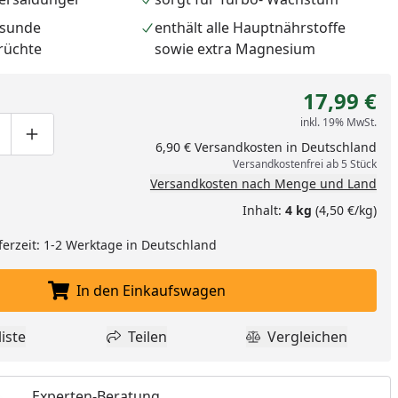
esunde
enthält alle Hauptnährstoffe
rüchte
sowie extra Magnesium
17,99 €
inkl. 19% MwSt.
ge um eins verringern
duktmenge manuell eingeben
Produktmenge um eins erhöhen
6,90 € Versandkosten in Deutschland
Versandkostenfrei ab 5 Stück
Versandkosten nach Menge und Land
Inhalt:
4 kg
(4,50 €/kg)
ferzeit: 1-2 Werktage in Deutschland
nzufügen
In den Einkaufswagen
In den Einkaufswagen legen
iste
Teilen
Vergleichen
dukt zur Wunschliste hinzufügen
Teilen
Produkt Vergle
Experten-Beratung