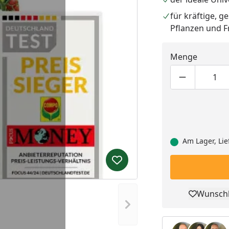
für kräftige, g
Pflanzen und F
Menge
Produktmen
Pro
Am Lager, Lie
Produkt zur Wunschliste hi
Wunschl
Pro
Nächstes Bild anzeigen