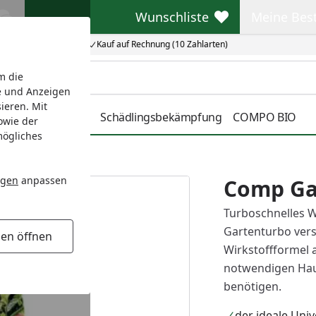
Wunschliste
Meine Bes
Wunschliste
Meine Beste
Kauf auf Rechnung (10 Zahlarten)
m die
e und Anzeigen
ieren. Mit
r
Pflanzenschutz
Schädlingsbekämpfung
COMPO BIO
owie der
mögliches
ngen
anpassen
Comp Ga
Turboschnelles 
Gartenturbo vers
gen öffnen
Wirkstoffformel a
notwendigen Haup
benötigen.
der ideale Uni