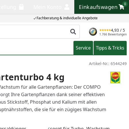
0
tellung
Mein Konto
Einkaufswagen
llung
Mein Konto
Einkaufswagen
Fachberatung & individuelle Angebote
4,93
/ 5
Produkt suchen
1.766 Bewertungen
Service
Tipps & Tricks
Artikel-Nr.:
6544249
rtenturbo 4 kg
Wachstum für alle Gartenpflanzen: Der COMPO
orgt Ihre Gartenpflanzen dank seiner effektiven
us Stickstoff, Phosphat und Kalium mit allen
tnährstoffen, die sie für ein zügiges Wachstum
versaldünger
sorgt für Turbo- Wachstum