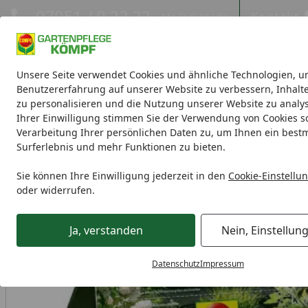
Hotline
07051 / 9 22 22
Kontakt
Mo-Fr. 8-16 Uhr
Kontakt
Eigene Montage-Teams
Unsere Seite verwendet Cookies und ähnliche Technologien, u
Benutzererfahrung auf unserer Website zu verbessern, Inhalt
zu personalisieren und die Nutzung unserer Website zu analys
Blumenerde
Blumenpflege
Rasenpflege
Gartendünge
Ihrer Einwilligung stimmen Sie der Verwendung von Cookies s
Verarbeitung Ihrer persönlichen Daten zu, um Ihnen ein best
Surferlebnis und mehr Funktionen zu bieten.
Gartendünger
Spezialdünger
Comp Gartenturbo 4 kg
Startseite
Sie können Ihre Einwilligung jederzeit in den
Cookie-Einstellu
oder widerrufen.
Ja, verstanden
Nein, Einstellun
Datenschutz
Impressum