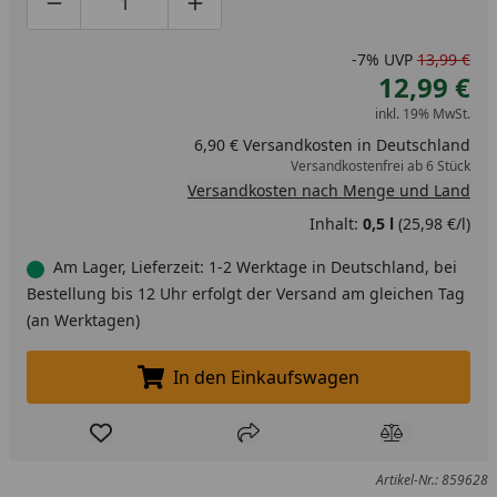
Produktmenge um eins verringern
Produktmenge manuell eingeben
Produktmenge um eins erhöhen
-7%
UVP
13,99 €
12,99 €
inkl. 19% MwSt.
6,90 € Versandkosten in Deutschland
Versandkostenfrei ab 6 Stück
Versandkosten nach Menge und Land
Inhalt:
0,5 l
(25,98 €/l)
Am Lager, Lieferzeit: 1-2 Werktage in Deutschland, bei
Bestellung bis 12 Uhr erfolgt der Versand am gleichen Tag
(an Werktagen)
In den Einkaufswagen
In den Einkaufswagen legen
Produkt zur Wunschliste hinzufügen
Teilen
Produkt Ver
Artikel-Nr.: 859628