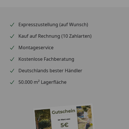
Mit einem Wirkstoff wie er auch in der Natur
vorkommt
Expresszustellung (auf Wunsch)
Verursacht keine Rostflecken
Kauf auf Rechnung (10 Zahlarten)
Nicht bienengefährlich
Montageservice
Kostenlose Fachberatung
Deutschlands bester Händler
50.000 m² Lagerfläche
Nicht für die
Nicht für
Nicht für
Für 
Anwendung
die
die
An
im
Anwendung
Anwendung
im