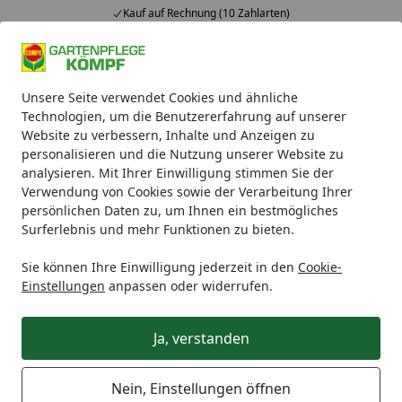
Kauf auf Rechnung (10 Zahlarten)
Alle Produkte
Mein Konto
Wunschl
Ein
Unsere Seite verwendet Cookies und ähnliche
4,93
/ 5
Suchen
Technologien, um die Benutzererfahrung auf unserer
Website zu verbessern, Inhalte und Anzeigen zu
Pflanzenschutz
Moos und Unkraut
COMPO Rasen Moos-fr
personalisieren und die Nutzung unserer Website zu
Startseite
analysieren. Mit Ihrer Einwilligung stimmen Sie der
COMPO Rasen Moos-frei Herbistop
Verwendung von Cookies sowie der Verarbeitung Ihrer
(500 ml)
persönlichen Daten zu, um Ihnen ein bestmögliches
Surferlebnis und mehr Funktionen zu bieten.
Sie können Ihre Einwilligung jederzeit in den
Cookie-
Einstellungen
anpassen oder widerrufen.
Ja, verstanden
Nein, Einstellungen öffnen