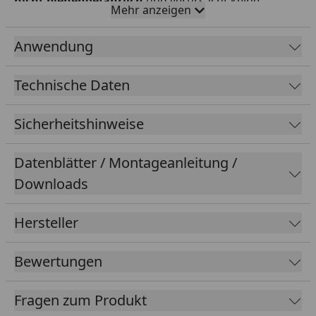
nicht bienengefährlich
und verursacht keine
Mehr anzeigen
Rostflecken. Kinder und Haustiere können nach dem
Antrocknen wieder auf den Rasen. Schneller
Anwendung
Wirkungseintritt.
Technische Daten
Sicherheitshinweise
Datenblätter / Montageanleitung /
Downloads
Herbizid
Hersteller
Gegen Moose und Algen im Rasen und im Garten
Bewertungen
Wirkt schnell und zuverlässig unabhängig von der
Fragen zum Produkt
Temperatur