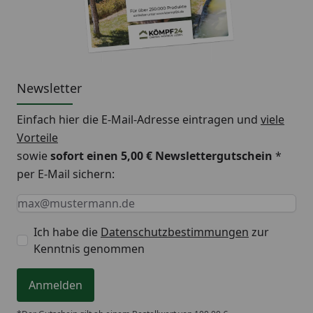
Gewächshaus
im Haus
auf
Gar
geeignet
geeignet
Balkon und
gee
Terrasse
geeignet
Newsletter
Einfach hier die E-Mail-Adresse eintragen und
viele
Vorteile
sowie
sofort einen 5,00 € Newslettergutschein
*
per E-Mail sichern:
Keine Eingabe erforderlich
Eingabe erforderlich
E-Mail *
Ich habe die
Datenschutzbestimmungen
zur
Kenntnis genommen
Anmelden