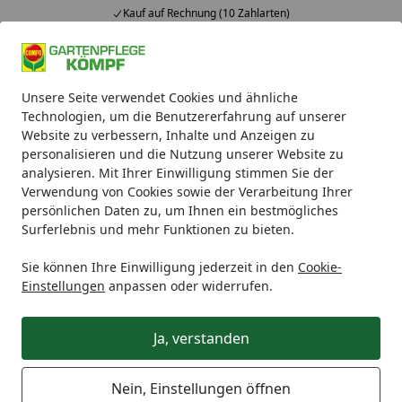
Kauf auf Rechnung (10 Zahlarten)
Alle Produkte
Mein Konto
Wunschl
Ein
Unsere Seite verwendet Cookies und ähnliche
4,93
/ 5
Suchen
Technologien, um die Benutzererfahrung auf unserer
Website zu verbessern, Inhalte und Anzeigen zu
Pflanzenschutz
Moos und Unkraut
personalisieren und die Nutzung unserer Website zu
Startseite
analysieren. Mit Ihrer Einwilligung stimmen Sie der
Moos und Unkraut
Verwendung von Cookies sowie der Verarbeitung Ihrer
Moos und Unkraut im Rasen bekämpfen – mit
persönlichen Daten zu, um Ihnen ein bestmögliches
Surferlebnis und mehr Funktionen zu bieten.
Moos-frei Produkten und Unkrautvernichtern
von COMPO
Sie können Ihre Einwilligung jederzeit in den
Cookie-
Einstellungen
anpassen oder widerrufen.
Der einst schöne, grüne Rasen ist von lästigem Moos
und Unkraut durchsetzt? Mit speziellen COMPO
Ja, verstanden
Unkrautvernichtern
und
Moos-frei
Produkten lassen
sich diese
Schädlinge im Rasen gezielt bekämpfen
.
Nein, Einstellungen öffnen
Moos und Unkraut sind nicht nur ein unschöner Anblick: