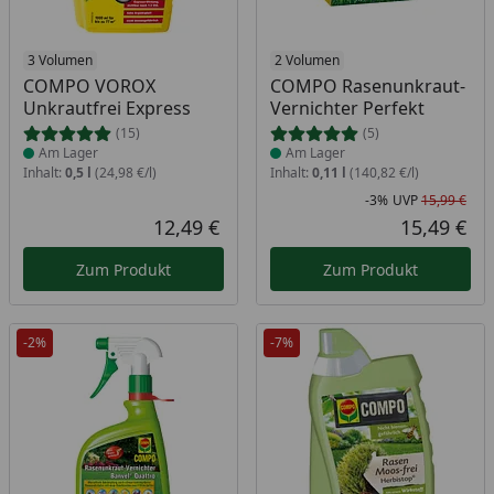
Produkt am Lager
3 Volumen
Produkt am Lager
2 Volumen
COMPO VOROX
COMPO Rasenunkraut-
Unkrautfrei Express
Vernichter Perfekt
(15)
(5)
Am Lager
Am Lager
Inhalt:
0,5 l
(24,98 €/l)
Inhalt:
0,11 l
(140,82 €/l)
-3%
UVP
15,99 €
Rab
Urs
12,49 €
15,49 €
Aktueller Preis
Akt
Zum Produkt
Zum Produkt
-2%
-7%