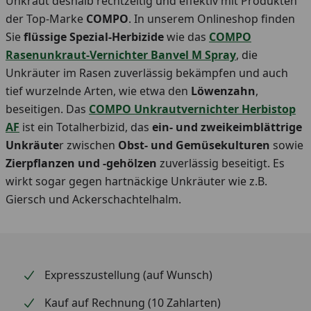
Unkraut deshalb rechtzeitig und effektiv mit Produkten
der Top-Marke
COMPO
. In unserem Onlineshop finden
Sie
flüssige Spezial-Herbizide
wie das
COMPO
Rasenunkraut-Vernichter Banvel M Spray
, die
Unkräuter im Rasen zuverlässig bekämpfen und auch
tief wurzelnde Arten, wie etwa den
Löwenzahn
,
beseitigen. Das
COMPO Unkrautvernichter Herbistop
AF
ist ein Totalherbizid, das
ein- und zweikeimblättrige
Unkräute
r zwischen
Obst- und Gemüsekulturen
sowie
Zierpflanzen und -gehölzen
zuverlässig beseitigt. Es
wirkt sogar gegen hartnäckige Unkräuter wie z.B.
Giersch und Ackerschachtelhalm.
Expresszustellung (auf Wunsch)
Kauf auf Rechnung (10 Zahlarten)