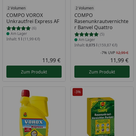
Produkt am Lager
2 Volumen
Produkt am Lager
2 Volumen
COMPO VOROX
COMPO
Unkrautfrei Express AF
Rasenunkrautvernichte
r Banvel Quattro
(6)
Am Lager
(5)
Inhalt:
1 l
(11,99 €/l)
Am Lager
Inhalt:
0,075 l
(159,87 €/l)
-7%
UVP
12,99 €
Rab
Urs
11,99 €
11,99 €
Aktueller Preis
Akt
Zum Produkt
Zum Produkt
-3%