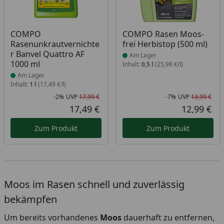
Produkt am Lager
Produkt am Lager
COMPO
COMPO Rasen Moos-
Rasenunkrautvernichte
frei Herbistop (500 ml)
r Banvel Quattro AF
Am Lager
1000 ml
Inhalt:
0,5 l
(25,98 €/l)
Am Lager
Inhalt:
1 l
(17,49 €/l)
-2%
UVP
17,99 €
-7%
UVP
13,99 €
Rabatt in Prozent
Ursprünglicher Preis
Rab
Urs
17,49 €
12,99 €
Aktueller Preis
Akt
Zum Produkt
Zum Produkt
Moos im Rasen schnell und zuverlässig
bekämpfen
Um bereits vorhandenes
Moos
dauerhaft zu entfernen,