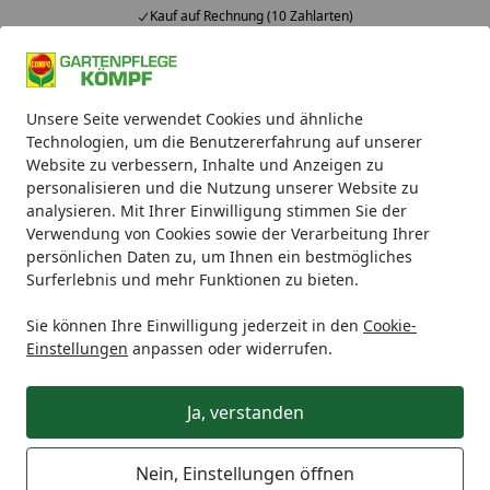
Kauf auf Rechnung (10 Zahlarten)
Alle Produkte
Mein Konto
Wunschl
Ein
Unsere Seite verwendet Cookies und ähnliche
4,93
/ 5
Suchen
Technologien, um die Benutzererfahrung auf unserer
Website zu verbessern, Inhalte und Anzeigen zu
COMPO Rosen Langzeit-Dünger 2 kg
personalisieren und die Nutzung unserer Website zu
Startseite
analysieren. Mit Ihrer Einwilligung stimmen Sie der
COMPO Rosen Langzeit-Dünger 2
Verwendung von Cookies sowie der Verarbeitung Ihrer
kg
persönlichen Daten zu, um Ihnen ein bestmögliches
Surferlebnis und mehr Funktionen zu bieten.
Sie können Ihre Einwilligung jederzeit in den
Cookie-
Einstellungen
anpassen oder widerrufen.
Ja, verstanden
Nein, Einstellungen öffnen