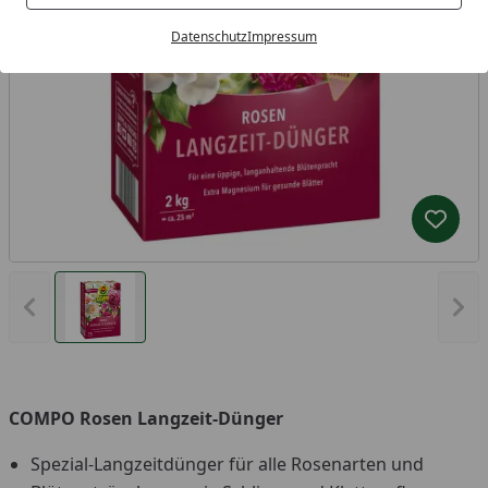
Datenschutz
Impressum
Produk
Vorheriges Bild anzeigen
Näc
COMPO Rosen Langzeit-Dünger
Spezial-Langzeitdünger für alle Rosenarten und