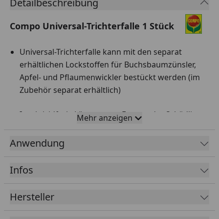
Detailbeschreibung
Compo Universal-Trichterfalle 1 Stück
Universal-Trichterfalle kann mit den separat
erhältlichen Lockstoffen für Buchsbaumzünsler,
Apfel- und Pflaumenwickler bestückt werden (im
Zubehör separat erhältlich)
Insektizidfreie Lösung zum Fangen der Schädlinge
Mehr anzeigen
Bienen und andere Nützlinge werden nicht
Anwendung
angelockt
Infos
Schnelle und einfache Kontrolle des Befalls durch
transparenten Fallenbehälter
Hersteller
Robuste Falle aus recyclebarem Kunststoff kann