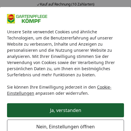
Kauf auf Rechnung (10 Zahlarten)
Alle Produkte
Mein Konto
Wunschl
Ein
Unsere Seite verwendet Cookies und ähnliche
4,93
/ 5
Suchen
Technologien, um die Benutzererfahrung auf unserer
Website zu verbessern, Inhalte und Anzeigen zu
Schädlingsbekämpfung
Compo Universal-Trichterfalle 1 S
personalisieren und die Nutzung unserer Website zu
Startseite
analysieren. Mit Ihrer Einwilligung stimmen Sie der
Compo Universal-Trichterfalle 1
Verwendung von Cookies sowie der Verarbeitung Ihrer
Stück
persönlichen Daten zu, um Ihnen ein bestmögliches
Surferlebnis und mehr Funktionen zu bieten.
5
(2 Bewertungen)
Sie können Ihre Einwilligung jederzeit in den
Cookie-
Einstellungen
anpassen oder widerrufen.
Ja, verstanden
Nein, Einstellungen öffnen