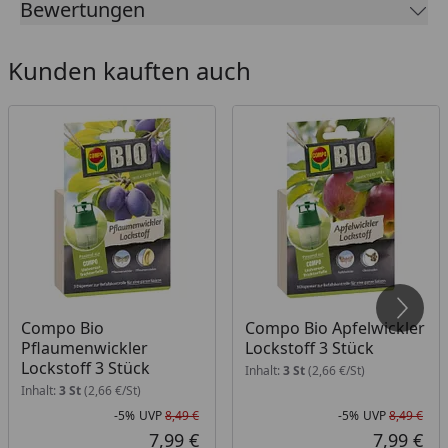
Bewertungen
viele Jahre wiederverwendet werden
Kunden kauften auch
Compo Bio
Compo Bio Apfelwickler
Pflaumenwickler
Lockstoff 3 Stück
Lockstoff 3 Stück
Inhalt:
3 St
(2,66 €/St)
Inhalt:
3 St
(2,66 €/St)
-5%
UVP
8,49 €
-5%
UVP
8,49 €
Rabatt in Prozent
Ursprünglicher Preis
Rab
Urs
7,99 €
7,99 €