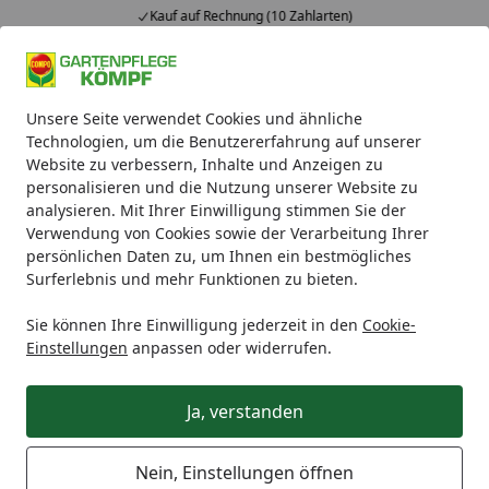
Kauf auf Rechnung (10 Zahlarten)
Alle Produkte
Mein Konto
Wunschl
Ein
Unsere Seite verwendet Cookies und ähnliche
4,93
/ 5
Suchen
Technologien, um die Benutzererfahrung auf unserer
Website zu verbessern, Inhalte und Anzeigen zu
Bestellung verfolgen
personalisieren und die Nutzung unserer Website zu
Startseite
analysieren. Mit Ihrer Einwilligung stimmen Sie der
Wie kann ich meine Bestellung
Verwendung von Cookies sowie der Verarbeitung Ihrer
persönlichen Daten zu, um Ihnen ein bestmögliches
verfolgen?
Surferlebnis und mehr Funktionen zu bieten.
Unter der Rubrik "
Meine Bestellung
", die sich in
Sie können Ihre Einwilligung jederzeit in den
Cookie-
unserem Shop in der obersten Zeile (Header) befindet,
Einstellungen
anpassen oder widerrufen.
können Sie sich jederzeit alle relevanten Informationen
zu Ihrer Bestellung sowie den Bestellstatus anzeigen
Ja, verstanden
lassen. Damit die Bestellung abgerufen werden kann,
geben Sie bitte in das dafür vorgesehene Feld Ihre
Bestellnummer und Ihre Postleitzahl ein.
Nein, Einstellungen öffnen