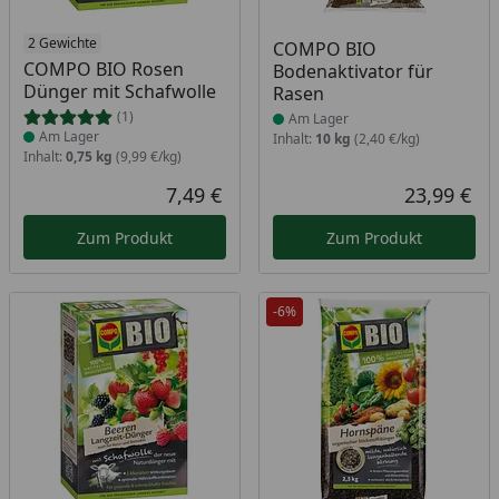
Produkt am Lager
2 Gewichte
Produkt am Lager
COMPO BIO
COMPO BIO Rosen
Bodenaktivator für
Dünger mit Schafwolle
Rasen
(1)
Am Lager
Am Lager
Inhalt:
10 kg
(2,40 €/kg)
Inhalt:
0,75 kg
(9,99 €/kg)
7,49 €
23,99 €
Aktueller Preis
Akt
Zum Produkt
Zum Produkt
-6%