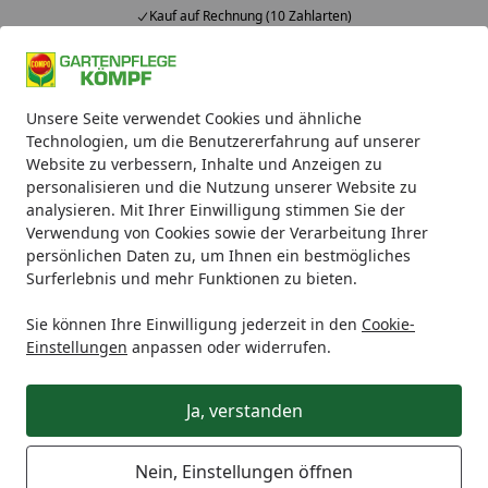
Kauf auf Rechnung (10 Zahlarten)
Alle Produkte
Mein Konto
Wunschl
Ein
Unsere Seite verwendet Cookies und ähnliche
4,93
/ 5
Suchen
Technologien, um die Benutzererfahrung auf unserer
Website zu verbessern, Inhalte und Anzeigen zu
COMPO BIO
Gartendünger
personalisieren und die Nutzung unserer Website zu
Startseite
analysieren. Mit Ihrer Einwilligung stimmen Sie der
Gartendünger
Verwendung von Cookies sowie der Verarbeitung Ihrer
Perfekte Gartenpflanzen - mit den COMPO
persönlichen Daten zu, um Ihnen ein bestmögliches
Surferlebnis und mehr Funktionen zu bieten.
BIO Gartendüngern kein Problem!
Sie können Ihre Einwilligung jederzeit in den
Cookie-
Pflanzen benötigen neben viel Liebe, Geduld, Licht,
Einstellungen
anpassen oder widerrufen.
Wärme und Wasser auch ein
umfangreiches
Nährstoffangebot
. Die
COMPO BIO Gartendünger
Ja, verstanden
bringen genau diese Nährstoffe mit sich und sorgen für
mehr
Widerstandskraft,
liefern wichtige
Mineralstoffe
,
sind für den
ökologischen Landbau
geeignet und sind
Nein, Einstellungen öffnen