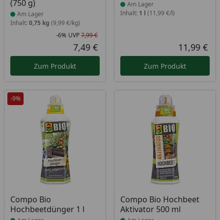
(750 g)
Am Lager
Inhalt:
1 l
(11,99 €/l)
Am Lager
Inhalt:
0,75 kg
(9,99 €/kg)
-6%
UVP
7,99 €
Rabatt in Prozent
Ursprünglicher Preis
7,49 €
11,99 €
Aktueller Preis
Akt
Zum Produkt
Zum Produkt
-9%
Produkt am Lager
Produkt am Lager
Compo Bio
Compo Bio Hochbeet
Hochbeetdünger 1 l
Aktivator 500 ml