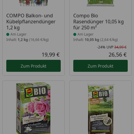
Produkt am Lager
Produkt am Lager
COMPO Balkon- und
Compo Bio
Kübelpflanzendünger
Rasendünger 10,05 kg
1,2 kg
für 250 m²
Am Lager
Am Lager
Inhalt:
1,2 kg
(16,66 €/kg)
Inhalt:
10,05 kg
(2,64 €/kg)
-24%
UVP
34,99 €
Rab
Urs
19,99 €
26,56 €
Aktueller Preis
Akt
Zum Produkt
Zum Produkt