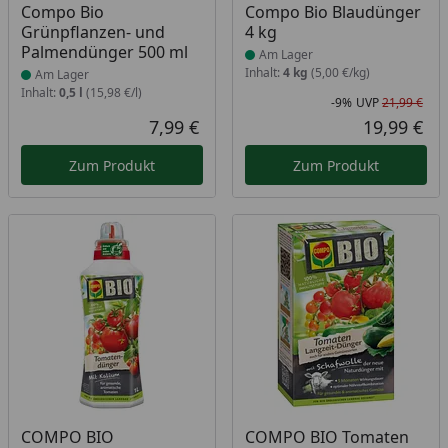
Produkt am Lager
Produkt am Lager
Compo Bio
Compo Bio Blaudünger
Grünpflanzen- und
4 kg
Palmendünger 500 ml
Am Lager
Inhalt:
4 kg
(5,00 €/kg)
Am Lager
Inhalt:
0,5 l
(15,98 €/l)
-9%
UVP
21,99 €
Rab
Urs
7,99 €
19,99 €
Aktueller Preis
Akt
Zum Produkt
Zum Produkt
Produkt am Lager
Produkt am Lager
COMPO BIO
COMPO BIO Tomaten