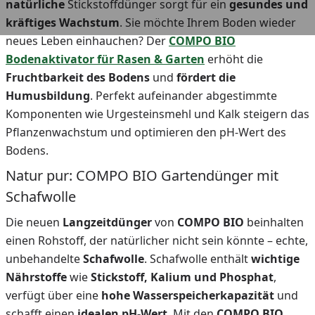
natürliche
Stickstoffdünger sorgt für ein
gesundes und
kräftiges Wachstum
. Sie möchte Ihrem Boden wieder
neues Leben einhauchen? Der
COMPO BIO
Bodenaktivator für Rasen & Garten
erhöht die
Fruchtbarkeit des Bodens
und
fördert die
Humusbildung
. Perfekt aufeinander abgestimmte
Komponenten wie Urgesteinsmehl und Kalk steigern das
Pflanzenwachstum und optimieren den pH-Wert des
Bodens.
Natur pur: COMPO BIO Gartendünger mit
Schafwolle
Die neuen
Langzeitdünger
von
COMPO BIO
beinhalten
einen Rohstoff, der natürlicher nicht sein könnte – echte,
unbehandelte
Schafwolle
. Schafwolle enthält
wichtige
Nährstoffe
wie
Stickstoff, Kalium und Phosphat
,
verfügt über eine
hohe Wasserspeicherkapazität
und
schafft einen
idealen pH-Wert
. Mit den
COMPO BIO