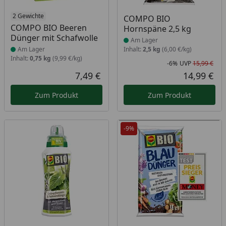
Produkt am Lager
2 Gewichte
Produkt am Lager
COMPO BIO
COMPO BIO Beeren
Hornspäne 2,5 kg
Dünger mit Schafwolle
Am Lager
Am Lager
Inhalt:
2,5 kg
(6,00 €/kg)
Inhalt:
0,75 kg
(9,99 €/kg)
-6%
UVP
15,99 €
Rab
Urs
7,49 €
14,99 €
Aktueller Preis
Akt
Zum Produkt
Zum Produkt
-9%