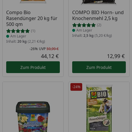
Produkt am Lager
Produkt am Lager
Compo Bio
COMPO BIO Horn- und
Rasendünger 20 kg für
Knochenmehl 2,5 kg
500 qm
(2)
Am Lager
(1)
Inhalt:
2,5 kg
(5,20 €/kg)
Am Lager
Inhalt:
20 kg
(2,21 €/kg)
-26%
UVP
59,99 €
Rabatt in Prozent
Ursprünglicher Preis
44,12 €
12,99 €
Aktueller Preis
Akt
Zum Produkt
Zum Produkt
-24%