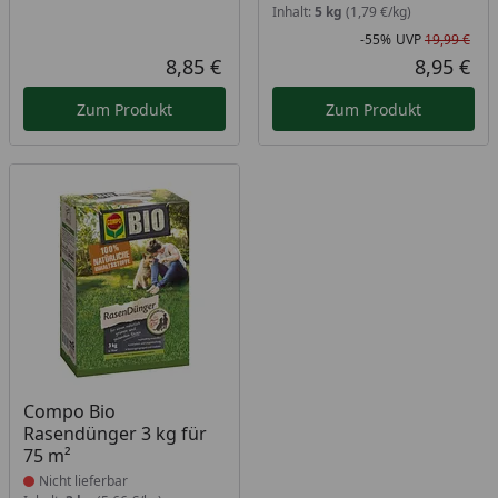
Inhalt:
5 kg
(1,79 €/kg)
-55%
UVP
19,99 €
Rab
Urs
8,85 €
8,95 €
Aktueller Preis
Akt
Zum Produkt
Zum Produkt
Produkt nicht lieferbar
Compo Bio
Rasendünger 3 kg für
75 m²
Nicht lieferbar