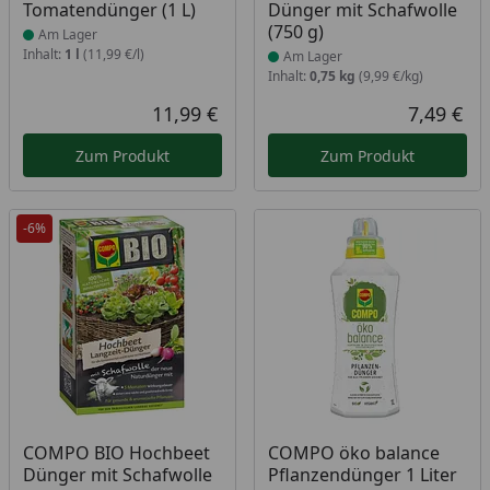
Tomatendünger (1 L)
Dünger mit Schafwolle
(750 g)
Am Lager
Inhalt:
1 l
(11,99 €/l)
Am Lager
Inhalt:
0,75 kg
(9,99 €/kg)
11,99 €
7,49 €
Aktueller Preis
Akt
Zum Produkt
Zum Produkt
-6%
Produkt am Lager
Produkt am Lager
COMPO BIO Hochbeet
COMPO öko balance
Dünger mit Schafwolle
Pflanzendünger 1 Liter