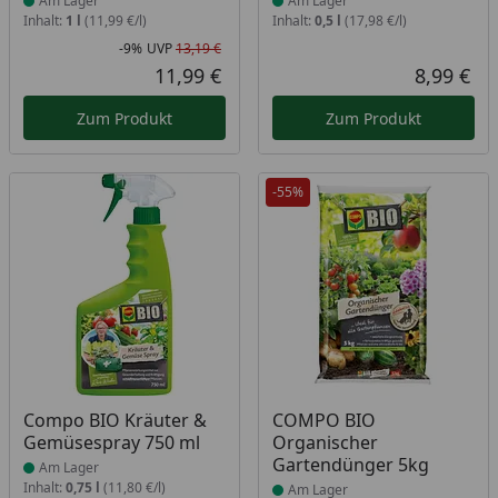
Am Lager
Am Lager
Inhalt:
1 l
(11,99 €/l)
Inhalt:
0,5 l
(17,98 €/l)
-9%
UVP
13,19 €
Rabatt in Prozent
Ursprünglicher Preis
11,99 €
8,99 €
Aktueller Preis
Akt
Zum Produkt
Zum Produkt
-55%
Produkt am Lager
Produkt am Lager
Compo BIO Kräuter &
COMPO BIO
Gemüsespray 750 ml
Organischer
Gartendünger 5kg
Am Lager
Inhalt:
0,75 l
(11,80 €/l)
Am Lager