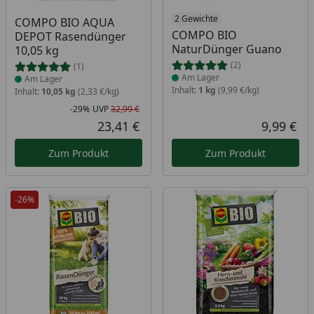
Produkt am Lager
Produkt am Lager
2 Gewichte
COMPO BIO AQUA
COMPO BIO
DEPOT Rasendünger
NaturDünger Guano
10,05 kg
(2)
(1)
Am Lager
Am Lager
Inhalt:
1 kg
(9,99 €/kg)
Inhalt:
10,05 kg
(2,33 €/kg)
-29%
UVP
32,99 €
Rabatt in Prozent
Ursprünglicher Preis
23,41 €
9,99 €
Aktueller Preis
Akt
Zum Produkt
Zum Produkt
-26%